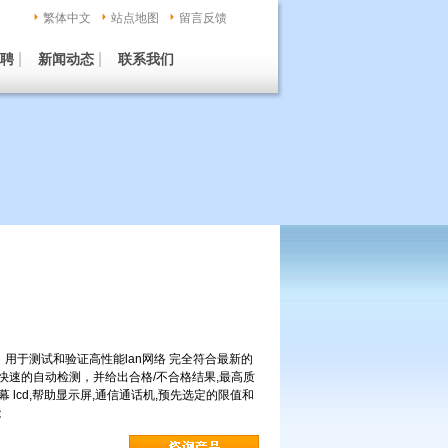
繁体中文
站点地图
留言反馈
|
|
聘
新闻动态
联系我们
点： 用于测试和验证高性能lan网络 完全符合最新的
型和配置,快速的自动检测，并给出合格/不合格结果,最高质
 lcd,帮助显示屏,通信通话机,预先选定的限值和
能