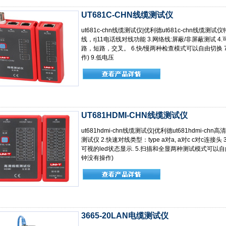
UT681C-CHN线缆测试仪
ut681c-chn线缆测试仪|优利德ut681c-chn线缆测试
线，rj11电话线对线功能 3.网络线:屏蔽/非屏蔽测试 4
路，短路，交叉。 6.快/慢两种检查模式可以自由切换 7
作) 9.低电压
UT681HDMI-CHN线缆测试仪
ut681hdmi-chn线缆测试仪|优利德ut681hdmi-chn
测试仪 2.快速对线类型：type a对a, a对c c对c连接
可视的led状态显示. 5.扫描和全显两种测试模式可以自由
钟没有操作)
3665-20LAN电缆测试仪