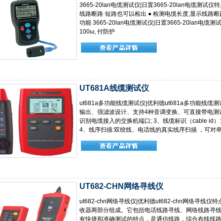
3665-20lan电缆测试仪|日置3665-20lan电缆
线路断路·短路也可以检出 ● 检测电缆长度,显示线路
功能 3665-20lan电缆测试仪|日置3665-20lan
100ω, 付防护
UT681A线缆测试仪
ut681a多功能线缆测试仪|优利德ut681a多功能线缆测
输出、强滤波设计、支持4种音调变换、可直接带电测试
识别电缆接入的交换机端口; 3、线缆标识（cable id
4、线序扫描:双绞线、电话线的真实线序扫描 ，可对串
UT682-CHN网络寻线仪
ut682-chn网络寻线仪|优利德ut682-chn网络寻线
收器两部分组成。它包括电话线路寻线、网络线路寻
有快捷和准确测试的特点，是通信线路，综合布线线