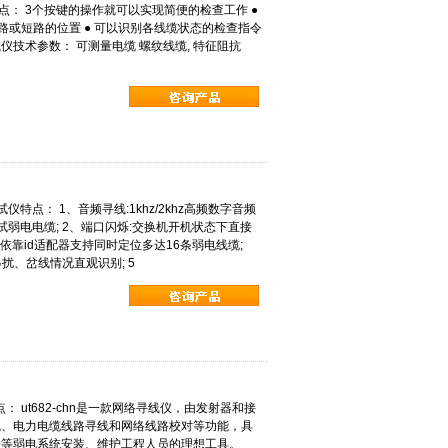
测试仪特点： 3个按键的操作就可以实现简便的检查工作 ●
断路或短路的位置 ● 可以识别各线缆状态的检查指令
电缆测试仪技术参数： 可测量电缆 螺纹线缆, 特征阻抗
试仪特点： 1、音频寻线:1khz/2khz高频数字音频
弱电电缆; 2、端口闪烁:交换机开机状态下直接
）:依靠id适配器支持同时定位多达16条弱电线缆;
扰、岔线情况直观识别; 5
仪特点： ut682-chn是一款网络寻线仪，由发射器和接
线、电力电缆线路寻线和网络线路校对等功能，具
路等弱电系统安装、维护工程人员的理想工具。